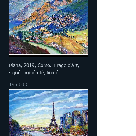
Piana, 2019, Corse. Tirage d'Art,
signé, numéroté, limité
Prix
195,00 €