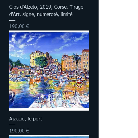
Clos d'Alzeto, 2019, Corse. Tirage
d'Art, signé, numéroté, limité
Prix
190,00 €
Ajaccio, le port
Prix
190,00 €