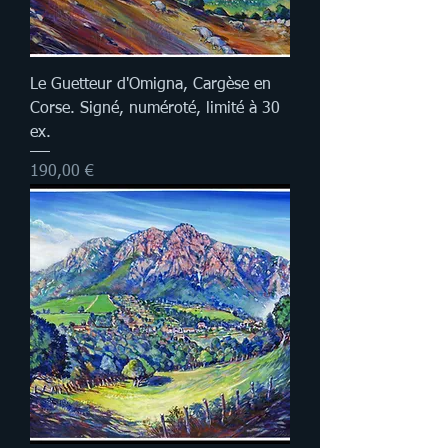
Le Guetteur d'Omigna, Cargèse en
Corse. Signé, numéroté, limité à 30
ex.
Prix
190,00 €