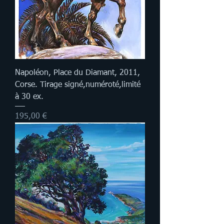
Napoléon, Place du Diamant, 2011,
Corse. Tirage signé,numéroté,limité
à 30 ex.
Prix
195,00 €