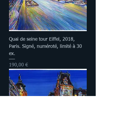
Quai de seine tour Eiffel, 2018,
Paris. Signé, numéroté, limité à 30
ex.
Prix
190,00 €