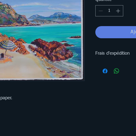
Aj
Frais d'expédition
Les frais d'expéditio
Toutefois il y aura pe
en fonction du pays.
 paper.