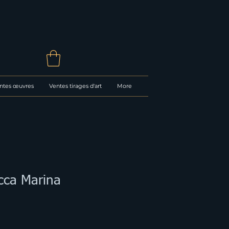
ntes œuvres
Ventes tirages d'art
More
cca Marina