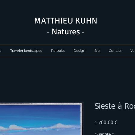
MATTHIEU KUHN
- Natures -
a
Traveler landscapes
Portraits
Design
Bio
Contact
Ve
Sieste à Ro
Prix
1 700,00 €
Quantité
*